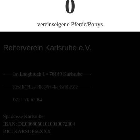
0
vereinseigene Pferde/Ponys
Reiterverein Karlsruhe e.V.
Im Langbruch 1 • 76149 Karlsruhe
geschaeftsstelle@rv-karlsruhe.de
0721 70 62 84
Sparkasse Karlsruhe
IBAN: DE03660501010010072304
BIC: KARSDE66XXX